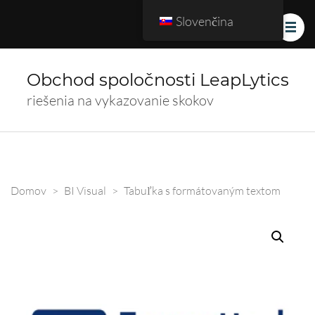
Slovenčina
Obchod spoločnosti LeapLytics
riešenia na vykazovanie skokov
Domov
>
BI Visual
>
Tabuľka s formátovaným textom