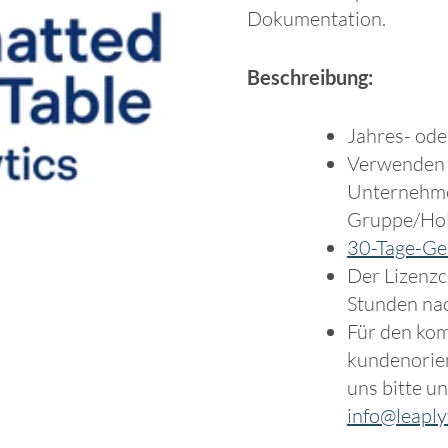
Dokumentation.
Beschreibung:
Jahres- ode
Verwenden S
Unternehmen
Gruppe/Hold
30-Tage-Ge
Der Lizenzc
Stunden nac
Für den kom
kundenorie
uns bitte un
info@leaply