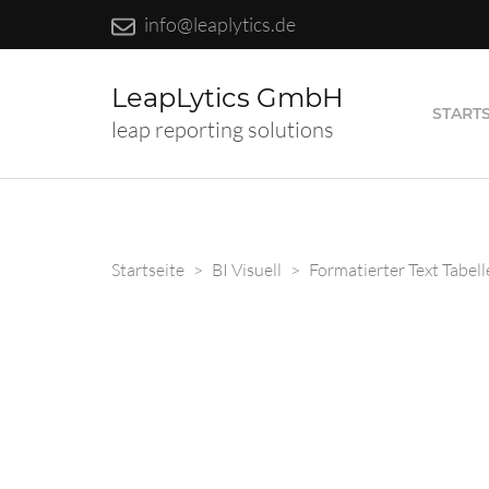
info@leaplytics.de
LeapLytics GmbH
STARTS
leap reporting solutions
Startseite
>
BI Visuell
>
Formatierter Text Tabell