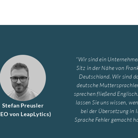
“
Wir sind ein Unternehme
Sitz in der Nähe von Frank
Deutschland. Wir sind d
deutsche Muttersprachle
sprechen fließend Englisch.
lassen Sie uns wissen, we
Stefan Preusler
bei der Übersetzung in I
CEO von LeapLytics)
Sprache Fehler gemacht h