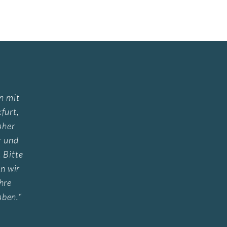
n mit
furt,
aher
r und
 Bitte
nn wir
hre
aben.
“