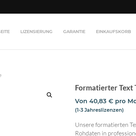
EITE
LIZENSIERUNG
GARANTIE
EINKAUFSKORB
e
Formatierter Text 
Von
40,83
€
pro M
(1-3 Jahreslizenzen)
Unsere formatierten Te
Rohdaten in professione