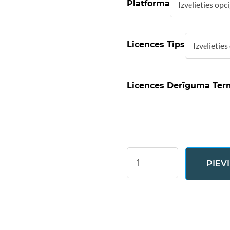
Platforma
Licences Tips
Licences Derīguma Ter
Formatted
PIEV
Text
Table
daudzums