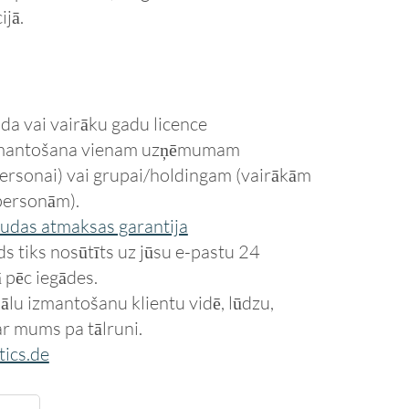
jā.
da vai vairāku gadu licence
zmantošana vienam uzņēmumam
 personai) vai grupai/holdingam (vairākām
personām).
udas atmaksas garantija
s tiks nosūtīts uz jūsu e-pastu 24
 pēc iegādes.
ālu izmantošanu klientu vidē, lūdzu,
ar mums pa tālruni.
tics.de