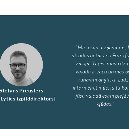
“
Mēs esam uzņēmums, 
atrodas netālu no Frankfu
Vācijā. Tāpēc mūsu dzi
valoda ir vācu un mēs br
runājam angliski. Lūdz
informējiet mūs, ja tulk
Stefans Preuslers
jūsu valodā esam pieļāv
Lytics izpilddirektors]
kļūdas.
“