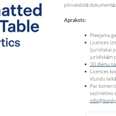
pilnveidotā dokumentāci
Apraksts:
Pieejama ga
Licences i
(juridiskai
juridiskām 
30 dienu na
Licences kod
stundu laikā
Par komerci
sazinieties 
info@leaply