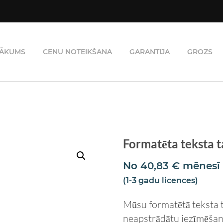
ĀKUMS
CENU NOTEIKŠANA
GARANTIJA
GROZS
Formatēta teksta 
No
40,83
€
mēnesī
(1-3 gadu licences)
Mūsu formatētā teksta t
neapstrādātu iezīmēšanu