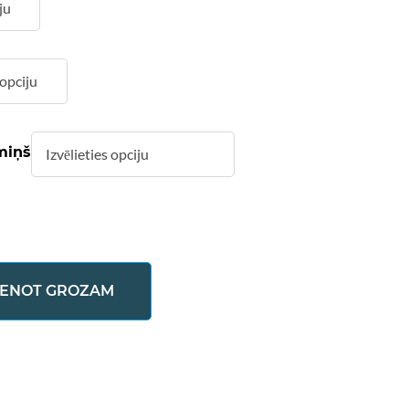
miņš
IENOT GROZAM