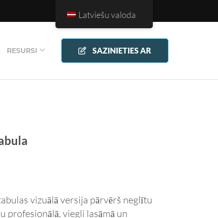
Latviešu valoda
SAZINIETIES AR
RESURSI
tabula
abulas vizuālā versija pārvērš neglītu
 profesionālā, viegli lasāmā un