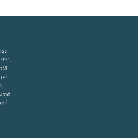
kas
rtes,
mtā
īvi
u,
ojumā
uši