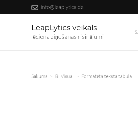
info@leaplytics.de
LeapLytics veikals
S
lēciena ziņošanas risinājumi
Sākums
>
BI Visual
>
Formatēta teksta tabula