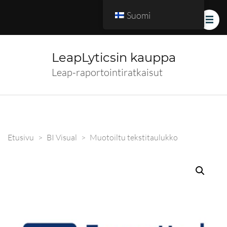
Suomi
LeapLyticsin kauppa
Leap-raportointiratkaisut
Etusivu
>
BI Visual
>
Muotoiltu tekstitaulukko