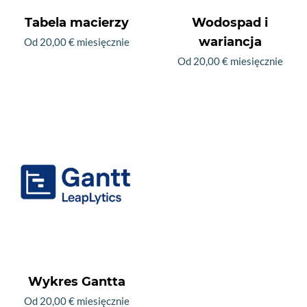
produktu
Tabela macierzy
Wodospad i
wariancja
Od
20,00
€
miesięcznie
Od
20,00
€
miesięcznie
Ten
produkt
Ten
ma
produkt
wiele
ma
wariantów.
wiele
Opcje
wariantów.
można
Opcje
wybrać
można
na
wybrać
stronie
na
produktu
stronie
produktu
Wykres Gantta
Od
20,00
€
miesięcznie