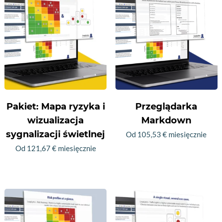
niskiej
Pakiet: Mapa ryzyka i
Przeglądarka
wizualizacja
Markdown
sygnalizacji świetlnej
Od
105,53
€
miesięcznie
Od
121,67
€
miesięcznie
Ten
Ten
produkt
produkt
ma
ma
wiele
wiele
wariantów.
wariantów.
Opcje