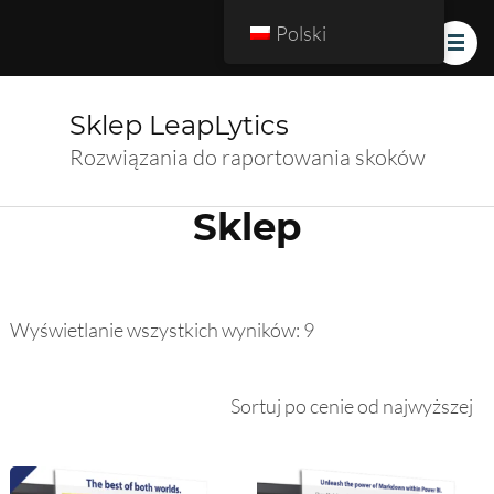
Polski
Sklep LeapLytics
Rozwiązania do raportowania skoków
Sklep
Posortowane
Wyświetlanie wszystkich wyników: 9
według
ceny:
od
wysokiej
do