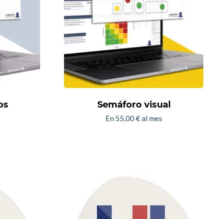
os
Semáforo visual
En
55,00
€
al mes
Este
to
producto
tiene
les
múltiples
es.
variantes.
Las
es
opciones