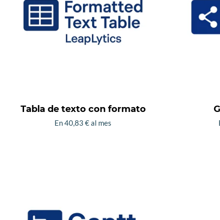
opciones
se
pueden
elegir
en
la
página
de
Tabla de texto con formato
G
producto
En
40,83
€
al mes
Este
producto
tiene
múltiples
variantes.
Las