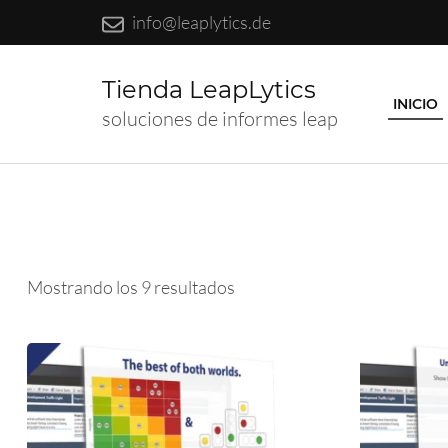
info@leaplytics.de
Tienda LeapLytics
INICIO
soluciones de informes leap
Ordenado
Mostrando los 9 resultados
por
precio:
alto
a
bajo