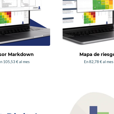
sor Markdown
Mapa de riesg
En
105,53
€
al mes
En
82,78
€
al mes
Este
Este
producto
produc
tiene
tiene
múltiples
múltip
variantes.
variant
Las
Las
opciones
opcion