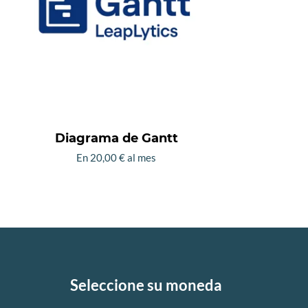
opciones
se
pueden
elegir
en
la
página
de
Diagrama de Gantt
producto
En
20,00
€
al mes
Este
producto
tiene
múltiples
variantes.
Las
Seleccione su moneda
opciones