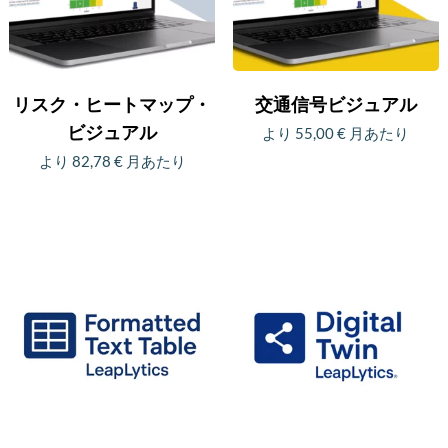
数
バ
の
リ
バ
エ
リ
ー
リスク・ヒートマップ・
交通信号ビジュアル
エ
シ
ビジュアル
より
55,00
€
月あたり
ー
ョ
より
82,78
€
月あたり
こ
シ
ン
こ
の
ョ
が
の
商
ン
あ
商
品
が
り
品
に
あ
ま
に
は
り
す。
は
複
ま
オ
複
数
す。
プ
数
の
オ
シ
の
バ
プ
ョ
バ
リ