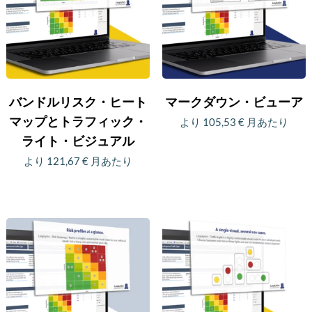
安
い
バンドルリスク・ヒート
マークダウン・ビューア
マップとトラフィック・
より
105,53
€
月あたり
ライト・ビジュアル
こ
より
121,67
€
月あたり
の
こ
商
の
品
商
に
品
は
に
複
は
数
複
の