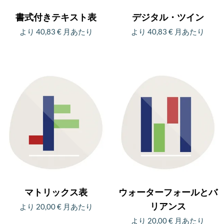
シ
ン
リ
エ
書式付きテキスト表
デジタル・ツイン
ョ
は
エ
ー
より
40,83
€
月あたり
より
40,83
€
月あたり
ン
商
ー
シ
こ
こ
は
品
シ
ョ
の
の
商
ペ
ョ
ン
商
商
品
ー
ン
が
品
品
ペ
ジ
が
あ
に
に
ー
か
あ
り
は
は
ジ
ら
り
ま
複
複
か
選
ま
す。
数
数
ら
択
す。
オ
の
の
選
で
オ
プ
バ
バ
択
き
プ
シ
リ
リ
で
ま
マトリックス表
ウォーターフォールとバ
シ
ョ
エ
エ
き
す
リアンス
より
20,00
€
月あたり
ョ
ン
ー
ー
ま
より
20,00
€
月あたり
こ
ン
は