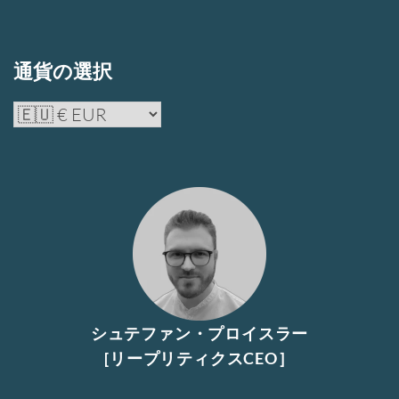
品
ペ
ペ
あ
が
に
ー
ー
り
あ
は
ジ
ジ
通貨の選択
ま
り
複
か
か
す。
ま
数
ら
ら
オ
す。
の
選
選
プ
オ
バ
択
択
シ
プ
リ
で
で
ョ
シ
エ
き
き
ン
ョ
ー
ま
ま
は
ン
シ
す
す
商
は
ョ
品
商
ン
ペ
品
シュテファン・プロイスラー
が
ー
ペ
[リープリティクスCEO］
あ
ジ
ー
り
か
ジ