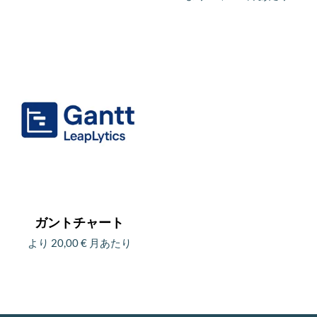
シ
シ
す
の
こ
は
商
ョ
ョ
商
の
商
品
ン
ン
品
商
品
ペ
が
が
に
品
ペ
ー
あ
あ
は
に
ー
ジ
り
り
複
は
ジ
か
ま
ま
数
複
か
ら
す。
す。
の
数
ら
選
オ
オ
バ
の
選
択
プ
プ
リ
バ
択
で
シ
シ
エ
リ
で
き
ガントチャート
ョ
ョ
ー
エ
き
ま
より
20,00
€
月あたり
ン
ン
シ
ー
ま
す
こ
は
は
ョ
シ
す
の
商
商
ン
ョ
商
品
品
が
ン