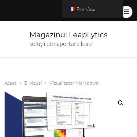
Română
Magazinul LeapLytics
soluții de raportare leap
Acasă
>
BI vizual
>
Vizualizator Markdown