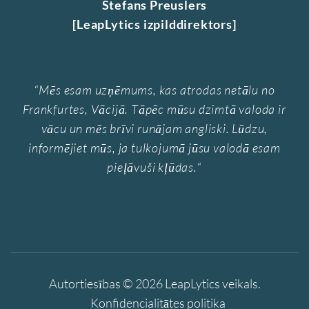
Stefans Preuslers
[LeapLytics izpilddirektors]
“
Mēs esam uzņēmums, kas atrodas netālu no
Frankfurtes, Vācijā. Tāpēc mūsu dzimtā valoda ir
vācu un mēs brīvi runājam angliski. Lūdzu,
informējiet mūs, ja tulkojumā jūsu valodā esam
pieļāvuši kļūdas.
“
Autortiesības © 2026
LeapLytics veikals
.
Konfidencialitātes politika