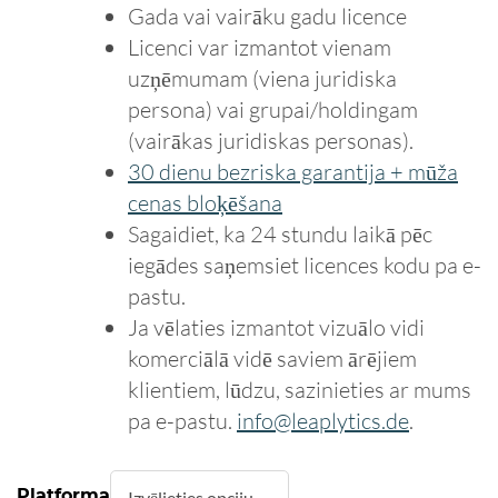
Gada vai vairāku gadu licence
Licenci var izmantot vienam
uzņēmumam (viena juridiska
persona) vai grupai/holdingam
(vairākas juridiskas personas).
30 dienu bezriska garantija + mūža
cenas bloķēšana
Sagaidiet, ka 24 stundu laikā pēc
iegādes saņemsiet licences kodu pa e-
pastu.
Ja vēlaties izmantot vizuālo vidi
komerciālā vidē saviem ārējiem
klientiem, lūdzu, sazinieties ar mums
pa e-pastu.
info@leaplytics.de
.
Platforma