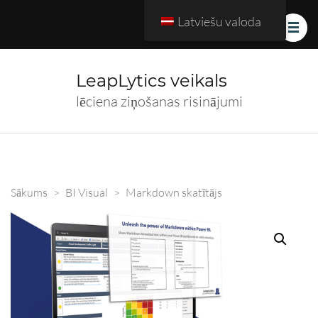
Latviešu valoda
LeapLytics veikals
lēciena ziņošanas risinājumi
Sākums
>
BI Visual
>
Markdown skatītājs