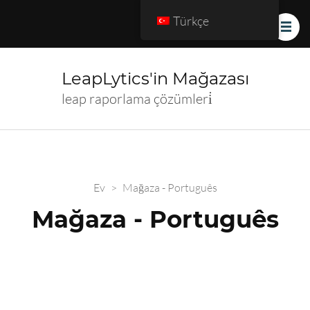
Türkçe
LeapLytics'in Mağazası
leap raporlama çözümleri̇
Ev
>
Mağaza - Português
Mağaza - Português