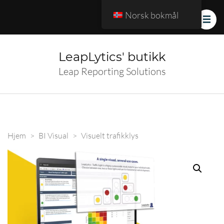
Norsk bokmål
LeapLytics' butikk
Leap Reporting Solutions
Hjem
>
BI Visual
>
Visuelt trafikklys