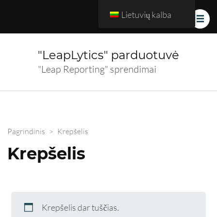
Lietuvių kalba
"LeapLytics" parduotuvė
"Leap Reporting" sprendimai
Pagrindinis
>
Krepšelis
Krepšelis
Krepšelis dar tuščias.