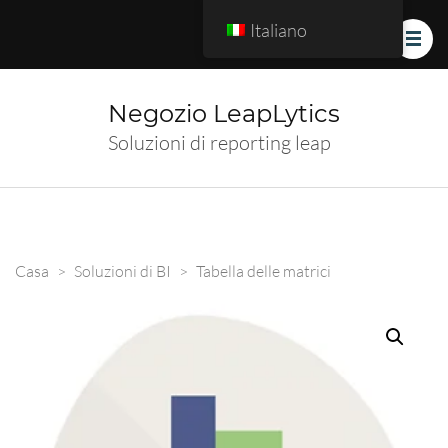
Italiano
Negozio LeapLytics
Soluzioni di reporting leap
Casa
>
Soluzioni di BI
>
Tabella delle matrici