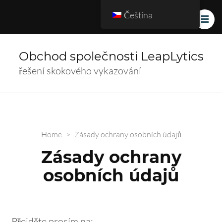
Čeština
Obchod společnosti LeapLytics
řešení skokového vykazování
Home
>
Zásady ochrany osobních údajů
Zásady ochrany
osobních údajů
Přejděte prosím na: