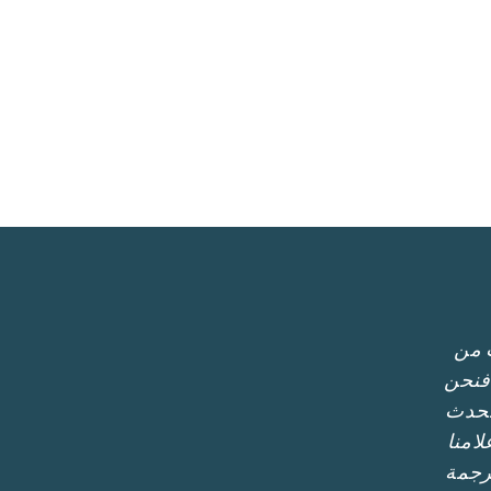
 من
 فنحن
نتحدث
لامنا
ترجمة