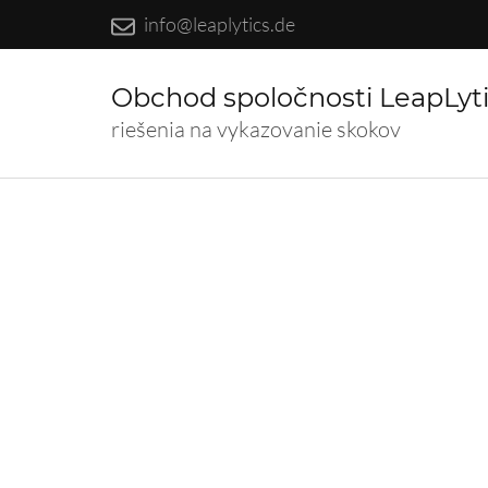
info@leaplytics.de
Obchod spoločnosti LeapLyt
riešenia na vykazovanie skokov