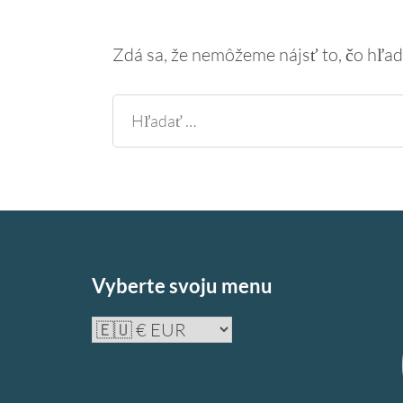
Zdá sa, že nemôžeme nájsť to, čo hľ
Hľadať:
Vyberte svoju menu