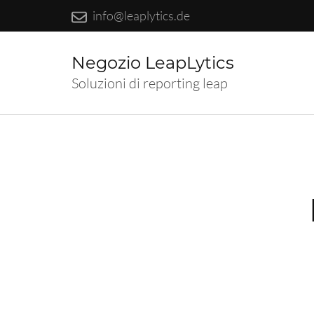
info@leaplytics.de
Negozio LeapLytics
Soluzioni di reporting leap