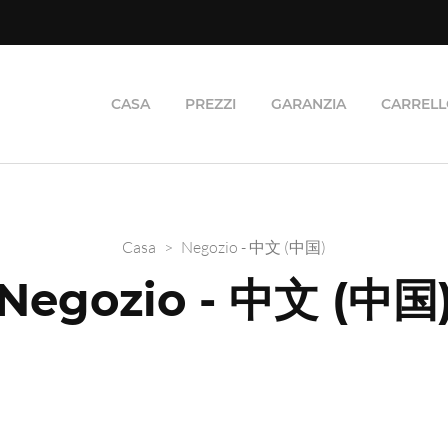
CASA
PREZZI
GARANZIA
CARREL
Casa
>
Negozio - 中文 (中国)
Negozio - 中文 (中国