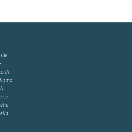
sede
in
o di
rliamo
Vi
e se
lche
ella